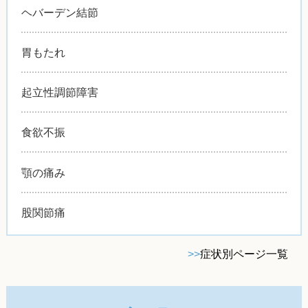
ヘバーデン結節
胃もたれ
起立性調節障害
食欲不振
顎の痛み
股関節痛
>>
症状別ページ一覧