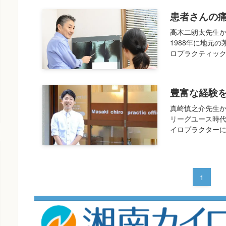
患者さんの
高木二朗太先生か
1988年に地元
ロプラクティック整
豊富な経験
真崎慎之介先生か
リーグユース時
イロプラクターに。
1