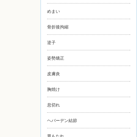
めまい
骨折後拘縮
逆子
姿勢矯正
皮膚炎
胸焼け
息切れ
ヘバーデン結節
胃もたれ