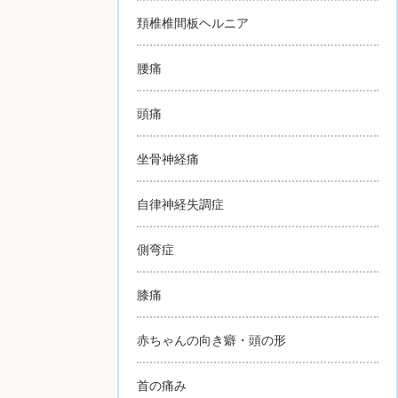
頚椎椎間板ヘルニア
腰痛
頭痛
坐骨神経痛
自律神経失調症
側弯症
膝痛
赤ちゃんの向き癖・頭の形
首の痛み