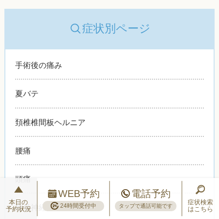
症状別ページ
手術後の痛み
夏バテ
頚椎椎間板ヘルニア
腰痛
頭痛
WEB予約
電話予約
本日の
症状検索
24時間受付中
タップで通話可能です
坐骨神経痛
予約状況
はこちら